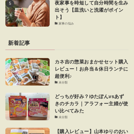
夜家事を時短して自分時間を生み
出そう【皿洗いと洗濯がポイン
ト】
家事の悩み
新着記事
カネ吉の惣菜おまかせセット購入
レビュー！お弁当＆休日ランチに
超便利♪
未分類
どっちが好み？ゆたぽんvsあず
きのチカラ｜アラフォー主婦が使
い比べてみた
未分類
【購入レビュー】山本ゆりのおい