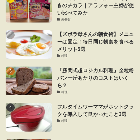
きのチカラ｜アラフォー主婦が使
い比べてみた
未分類
【ズボラ母さんの朝食術】メニュ
ーは固定！毎日同じ朝食を食べる
メリット5選
料理
「勝間式超ロジカル料理」全粒粉
パン一斤あたりのコストはいく
ら？
料理
フルタイムワーママがホットクッ
クを導入して良かったこと3選
料理