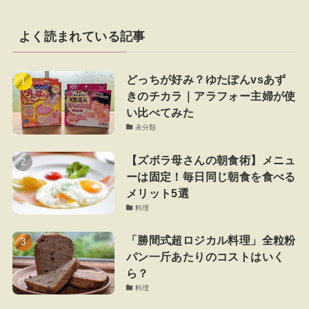
よく読まれている記事
どっちが好み？ゆたぽんvsあず
きのチカラ｜アラフォー主婦が使
い比べてみた
未分類
【ズボラ母さんの朝食術】メニュ
ーは固定！毎日同じ朝食を食べる
メリット5選
料理
「勝間式超ロジカル料理」全粒粉
パン一斤あたりのコストはいく
ら？
料理